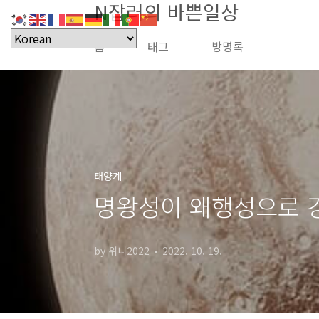
N잡러의 바쁜일상
본문 바로가기
홈
태그
방명록
태양계
명왕성이 왜행성으로 
by 위니2022
2022. 10. 19.