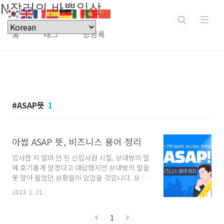
N잡러의 바쁜일상
본문 바로가기
홈
태그
방명록
ASAP뜻
1
아쌉 ASAP 뜻, 비즈니스 용어 정리
입사한 지 얼마 안 된 신입사원 시절, 상대방의 말
에 호기롭게 알겠다고 대답했지만 상대방의 말을
못 알아 들었던 상황들이 있었을 것입니다. 상대
에게는 못 알아 들었다는 것을 들키긴 싫고, 그렇
2023. 1. 21.
다고 다른 동료에게 물어보기도 쑥스럽고요. 그
럴 땐 인터넷 검색창을 두들겨 가며 처음 듣는 단
어를 찾아보곤 했는데요, 그런 분들을 위해 준비
1