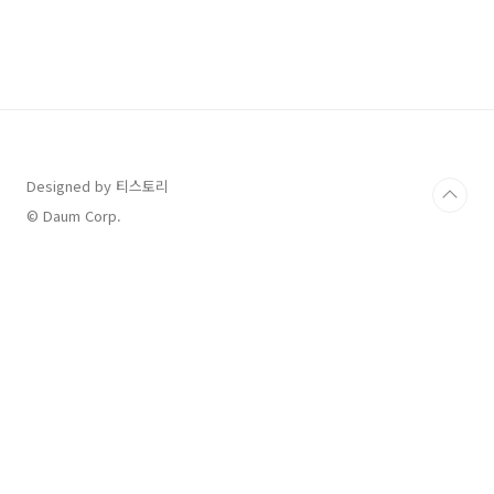
한 비즈니스 용어와 쓰이는 상황 정리해 드릴게
요. 먼저 아쌉 ASAP 뜻부터 알아볼까요? 목차
ASAP 처리해 주세요. A대리: 해당 자료는 검토
중입니다. 언제까지 보내드리면 될까요? B대리:
ASAP으로 보내주시면 정말 감사하겠습니다. 부
탁드려요. ASAP: As Soon As Possible - 가능
한 한 빨리, 되도록 빨리 '가능한 한 빨리'라는 뜻
을 가진 영어 숙어의 약..
Designed by 티스토리
© Daum Corp.