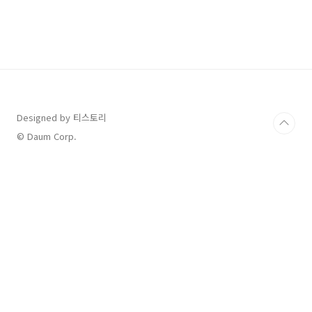
확대 신용카드 등으로 결제한 도서/공연/영화관
람료와 전통시장 사용액, 대중교통비의 공제율이
높아집니다. 공제항목 종전 2023년 ① 대중교통
비 40% 80%(1.1~) ② 전통시장 40% 50%
(4.1~) ③ 도서, 공연, 영화관람료 30% 40%
(4.1~) * 총 급여 7천만 원 이하자가 지출한 금액
에 한하며, 영화관람료는 7월 1일 이후 지출분부
터 포함됩니다. ① ~③ 항목을 통합하..
Designed by 티스토리
© Daum Corp.