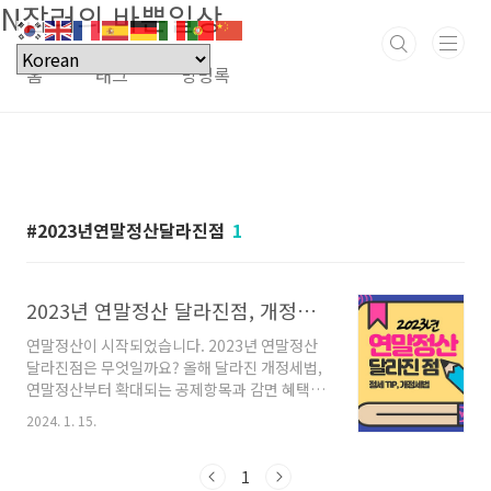
N잡러의 바쁜일상
본문 바로가기
홈
태그
방명록
2023년연말정산달라진점
1
2023년 연말정산 달라진점, 개정세법 확인하기
연말정산이 시작되었습니다. 2023년 연말정산
달라진점은 무엇일까요? 올해 달라진 개정세법,
연말정산부터 확대되는 공제항목과 감면 혜택을
미리 확인하여 빠짐없이 공제받으세요. 또한 포
2024. 1. 15.
스팅에서 추후 가산세 등의 불이익을 받지 않도
록 과다공제 유형을 꼭 확인해 보세요. 목차 달라
진 개정세법 1. 신용카드 등 사용금액 소득공제
1