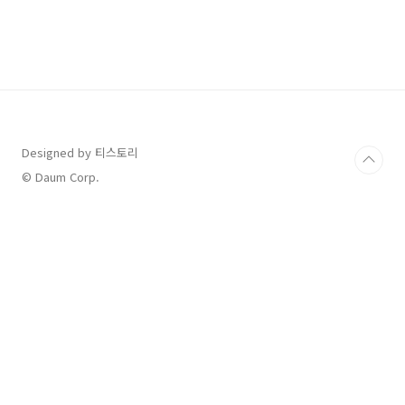
아사이 레모네이드 딸기, 아사이베리 주스와 레
모네이드가 새콤달콤하게 조화된 맛에 에너지 부
스팅을 할 수 있는 리프레셔 음료/ Tall 5,900원
🍓 돌체 스트로베리 라떼 딸기가 올라간 부드러
운 케이크 같은 음료로 새콤달콤한 맛이 기분 좋
아지는 라떼/ Tall 6,100원 투썸플레이스 🍓 스
트로베리 피치 프라페 딸기와 복숭아의 달콤한
조합의 과일 프라페 할리스 🍓 딸기 치즈케익 할
리치노..
Designed by 티스토리
© Daum Corp.