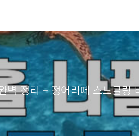
완벽 정리 – 정어리떼 스노클링 비