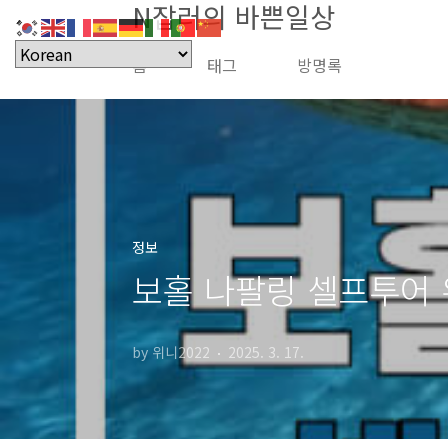
N잡러의 바쁜일상
본문 바로가기
홈
태그
방명록
정보
보홀 나팔링 셀프투어 
by 위니2022
2025. 3. 17.