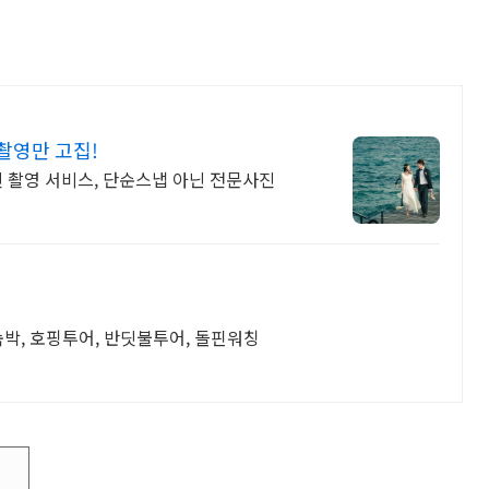
 촬영만 고집!
 촬영 서비스, 단순스냅 아닌 전문사진
숙박, 호핑투어, 반딧불투어, 돌핀워칭