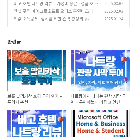
가깝고 알찬 일정
버고 호텔 나트랑 리뷰 – 가성비 좋은 5성급 호텔
2025.03.07
(0)
엑셀 구입 마이크로소프트 오피스 홈앤비즈니스
2025.02.03
(0)
와 스튜던트 비교
약값 소득공제, 절세를 위한 완벽 총정리
2025.01.24
(0)
(0)
관련글
보홀 발리카삭 호핑 투어 후기 –
나트랑에서 떠나는 판랑 사막 투
투어사 추천
어 – 무이네보다 가깝고 알찬 일
정