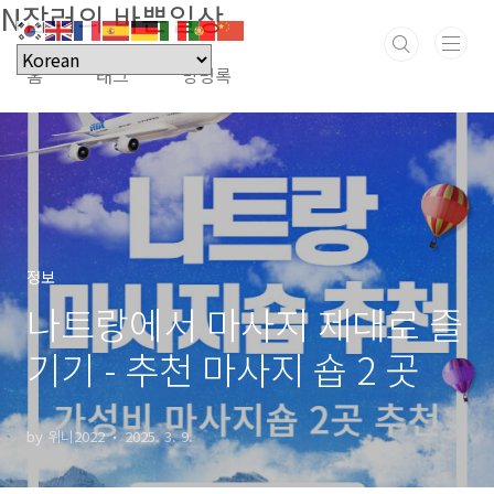
N잡러의 바쁜일상
본문 바로가기
홈
태그
방명록
정보
나트랑에서 마사지 제대로 즐
기기 - 추천 마사지 숍 2 곳
by 위니2022
2025. 3. 9.