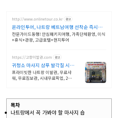
http://www.onlinetour.co.kr
광고
온라인투어, 나트랑 베트남여행 선착순 즉시할
인!
전문가이드동행! 안심패키지여행, 가족단체환영, 미식
+휴식+관광, 고급호텔+현지투어
https://고향이발관.com
광고
귀청소 마사지 샴푸 발각질 시원
하고 만족도 높은 이발관
프라이빗한 나트랑 이발관, 무료샤
워, 무료짐보관, 시내무료픽업, 2인
~4인실 사용 나트랑에서 가장 프라
이빗한 이발관
목차
나트랑에서 꼭 가봐야 할 마사지 숍