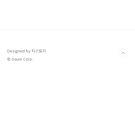
의정부, 일산, 김포공항을 잇는 노선이기 때문에
의정부와 일산을 오가는 사람들의 수요가 많은
편이라고 합니다. 아래의 경기버스정보 링크로
접속하면 실시간으로 버스위치를 알 수 있습니
다. 경기버스정보 바로가기 ↓
http://www.gbis.go.kr/gbis2014/schBus.action?
searchText=7300&routeId=241005960
7300 공항..
Designed by 티스토리
© Daum Corp.