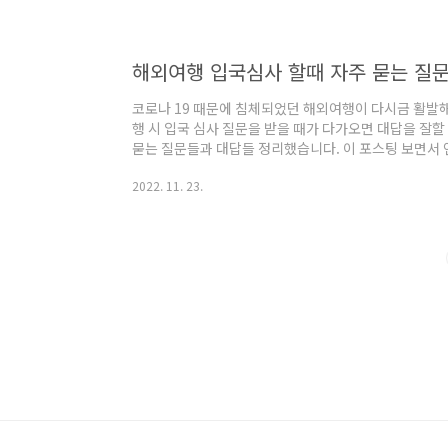
라별 공휴일과 축제 기간, 국내 성수기를 고려해 비수기
히 절약할 수 있습니다. 2. 다양한 선택지를 열어두기
숙소, 관광지도 고민하게 됩니다. 이때 ..
해외여행 입국심사 할때 자주 묻는 질
코로나 19 때문에 침체되었던 해외여행이 다시금 활발
행 시 입국 심사 질문을 받을 때가 다가오면 대답을 잘할
묻는 질문들과 대답들 정리했습니다. 이 포스팅 보면서 
차 여권제시 Q : May I See your passport Please
2022. 11. 23.
Here it is. 대답: 여기 있어요. 직업 Q : What do yo 
요? A : I'm a 0000 대답: 저의 직업은 0000입니다. 방문 
visit? 질문: 방문 목적이 뭐예..