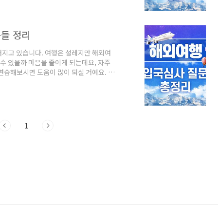
에 여행을 떠나면 항공권과 숙박비를 상당
여행을 준비할 때 목적지뿐만 아니라 항공편,
문들 정리
해지고 있습니다. 여행은 설레지만 해외여
 수 있을까 마음을 졸이게 되는데요, 자주
연습해보시면 도움이 많이 되실 거예요. 목
? 질문: 여권 보여주시겠어요? A : Here. /
do? / What's your job? 질문:직업이 뭐예
목적 Q: What's the purpose of your
1