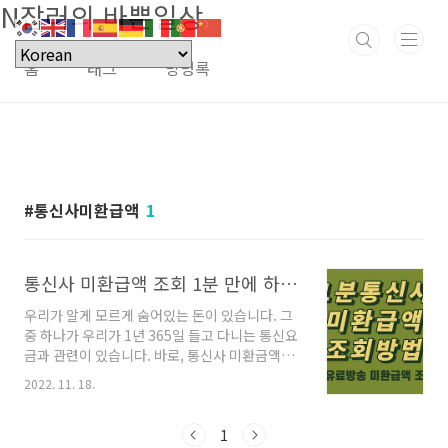
N잡러의 바쁜일상
본문 바로가기
홈
태그
방명록
통신사미환급액
1
통신사 미환급액 조회 1분 만에 하는 방법
우리가 알게 모르게 숨어있는 돈이 있습니다. 그
중 하나가 우리가 1년 365일 들고 다니는 통신요
금과 관련이 있습니다. 바로, 통신사 미환금액입
니다. 조회 방법도 1분 만에 가능한데요, 링크도
2022. 11. 18.
걸어드렸으니 나는 얼마나 받을 수 있는지 바로
조회해보세요. 목차 통신사 미환급액 조회 통신
사 미환급액이란 유무선 서비스 가입자가(번호이
1