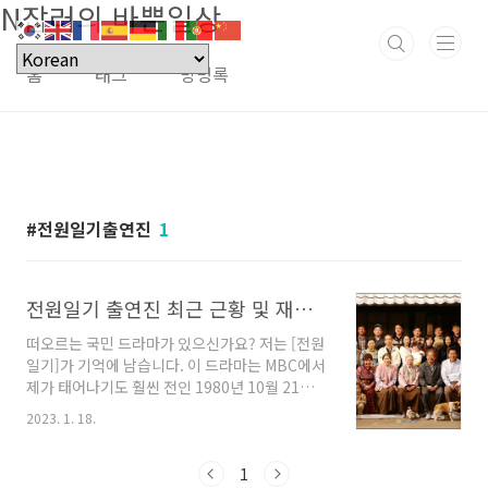
N잡러의 바쁜일상
본문 바로가기
홈
태그
방명록
전원일기출연진
1
전원일기 출연진 최근 근황 및 재방송 다시보기
떠오르는 국민 드라마가 있으신가요? 저는 [전원
일기]가 기억에 남습니다. 이 드라마는 MBC에서
제가 태어나기도 훨씬 전인 1980년 10월 21일에
시작하여 2002년 12월 29일까지 무려 1088부
2023. 1. 18.
작으로 대장정의 막을 내린 대한민국 역대 최장
수 TV드라마입니다. '양촌리'라는 농촌을 배경으
로 아이부터 노인까지 3세대 이상을 아우르는 이
1