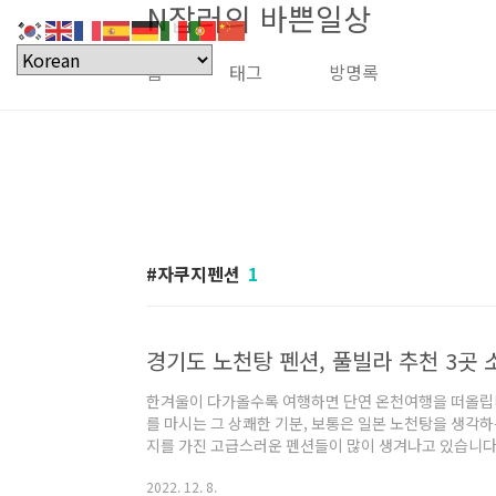
N잡러의 바쁜일상
본문 바로가기
홈
태그
방명록
자쿠지펜션
1
경기도 노천탕 펜션, 풀빌라 추천 3곳 
한겨울이 다가올수록 여행하면 단연 온천여행을 떠올립니
를 마시는 그 상쾌한 기분, 보통은 일본 노천탕을 생각
지를 가진 고급스러운 펜션들이 많이 생겨나고 있습니다
펜션 3곳을 소개하겠습니다. 목차 중휴림: 이국적인 분
2022. 12. 8.
션입니다. 전 객실 테라스에서 바비큐와 천연암반수 및 