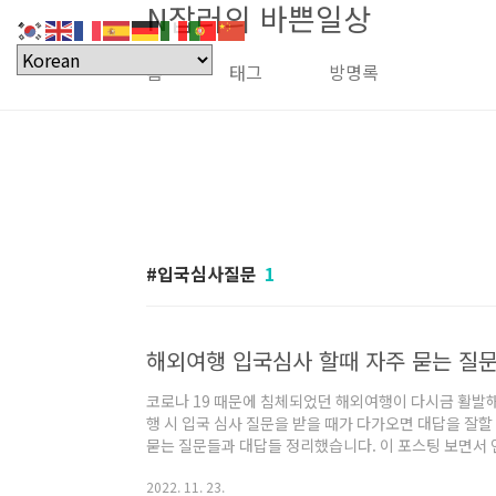
N잡러의 바쁜일상
본문 바로가기
홈
태그
방명록
입국심사질문
1
해외여행 입국심사 할때 자주 묻는 질
코로나 19 때문에 침체되었던 해외여행이 다시금 활발
행 시 입국 심사 질문을 받을 때가 다가오면 대답을 잘할
묻는 질문들과 대답들 정리했습니다. 이 포스팅 보면서 
차 여권제시 Q : May I See your passport Please
2022. 11. 23.
Here it is. 대답: 여기 있어요. 직업 Q : What do yo 