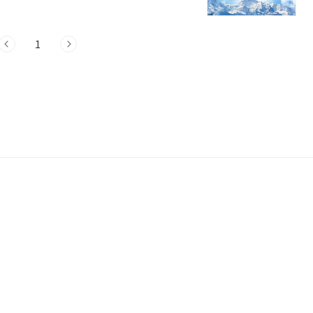
목적 Q: What's the purpose of your
1