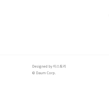
요? A : I'm a 0000 대답: 저의 직업은 0000입니다. 방문 
visit? 질문: 방문 목적이 뭐예..
Designed by 티스토리
© Daum Corp.