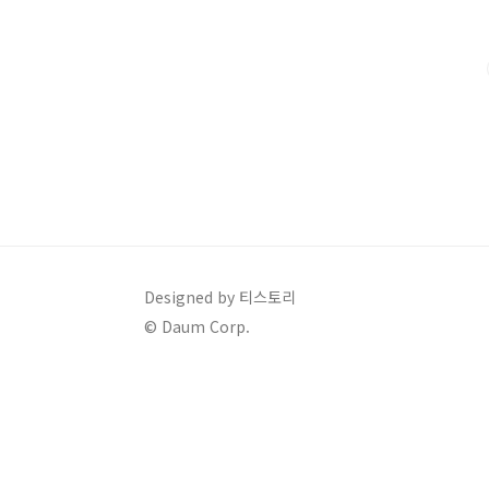
한 발전에 이바지하는 것을 목적으로 하는 제도입니다. 20
(2022년 대비 5% 인상) 월급: 2,010,580원 (주 40시
용대상은 1인 이상 근로자..
Designed by 티스토리
© Daum Corp.