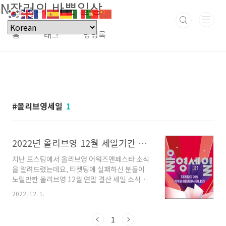
N잡러의 바쁜일상
본문 바로가기
홈
태그
방명록
올리브영세일
1
2022년 올리브영 12월 세일기간 및 정보
지난 포스팅에서 올리브영 어워즈앤페스타 소식
을 알려드렸는데요, 티켓팅에 실패하신 분들이
노릴만한 올리브영 12월 연말 결산 세일 소식을
새로 가져왔습니다. 저도 평소에 눈독 들이고 있
2022. 12. 1.
었던 상품들을 장바구니에 담아놓았는데요, 내용
참고하셔서 올해의 마지막 올영 세일의 기회를
잡아보세요. 목차 12월 올리브영 연말결산 세일
1