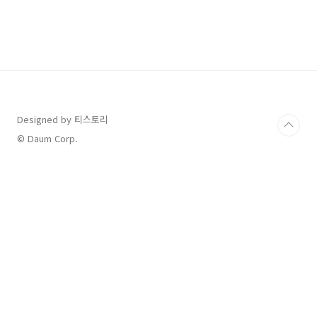
■ 할인행사 정보 세일 기간: 2022. 12. 1(목) ~
12. 7(수) 할인율: ~ 최대 70% 할인 품목: '2022
올리브영 어워즈 수상' 상품들을 중심으로 하는
올해의 히트 상품들 ■ 오늘의 특가 프리미엄 브
랜드 상품 중심의 구성 품목으로, 어반디케이 올
나이트 세팅 픽서, MAC 섀도, 에스티로더 갈색
병, 바비 브라운 립 틴트 등을 원플러스 원(1+1)
구성하거나 또는 추가 할..
Designed by 티스토리
© Daum Corp.