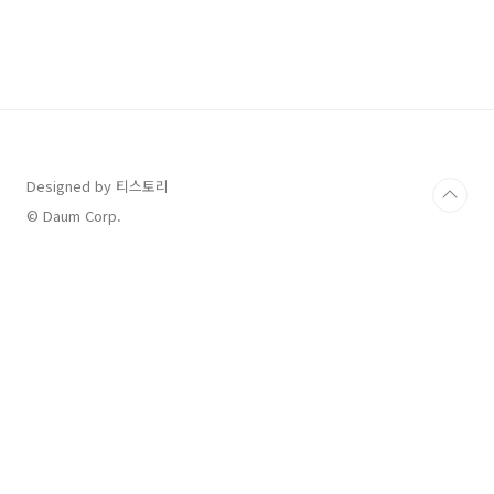
요? 목차 최저임금 최저임금이란 근로자에 대하
여 임금의 최저 수준을 보장하여 근로자의 생활
안정과 노동력의 질적 향상을 높이고자 국민경제
의 건전한 발전에 이바지하는 것을 목적으로 하
는 제도입니다. 2023년 최저임금(세전) 시급:
9,620원 (2022년 대비 5% 인상) 월급:
2,010,580원 (주 40시간 근로 기준) 연봉: 최소
2,412만 원 이상 적용대상은 1인 이상 근로자..
Designed by 티스토리
© Daum Corp.