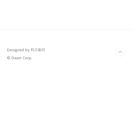
time purchase) 제품이지만, 포함된 앱과 사용
가능 범위에서 차이가 있어요. 1. 주요 차이점 정
리구분오피스 2019 홈앤비지니스오피스 홈앤스
튜던트포함 앱워드, 엑셀, 파워포인트, 아웃룩워
드, 엑셀, 파워포인트아웃룩 제공OX비지니스 사
용 가능OX (개인/학생)라이센스 유형영구 라이
센스 (1회 구매)영구 라이센스 (1회 구매)설치 가
능 장치1대의 PC 또는 Mac1대의 P..
Designed by 티스토리
© Daum Corp.