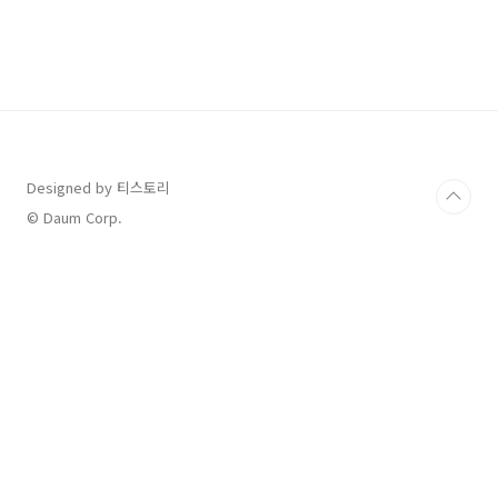
정리했으니 참고하세요. 목차 스타벅스 아메리카
노 반값 이벤트 할인 이벤트 일시 2월 22일(수) ~
2월 24일(금) 3일간, 오후 2시 ~ 5시까지 할인 적
용 음료 및 가격 톨사이즈 아메리카노 4종 / 각
2,500원 카페 아메리카노 (핫/아이스) 블론드 카
페 아메리카노 (핫/아이스) 디카페인 카페 아메
리카노 (핫/아이스) 1/2 디카페인 블론드 아메리
카노 (핫/아이스) * ..
Designed by 티스토리
© Daum Corp.