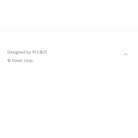
아사이 레모네이드 딸기, 아사이베리 주스와 레
모네이드가 새콤달콤하게 조화된 맛에 에너지 부
스팅을 할 수 있는 리프레셔 음료/ Tall 5,900원
🍓 돌체 스트로베리 라떼 딸기가 올라간 부드러
운 케이크 같은 음료로 새콤달콤한 맛이 기분 좋
아지는 라떼/ Tall 6,100원 투썸플레이스 🍓 스
트로베리 피치 프라페 딸기와 복숭아의 달콤한
조합의 과일 프라페 할리스 🍓 딸기 치즈케익 할
리치노..
Designed by 티스토리
© Daum Corp.