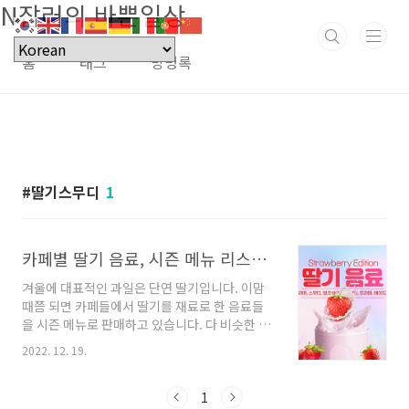
N잡러의 바쁜일상
본문 바로가기
홈
태그
방명록
딸기스무디
1
카페별 딸기 음료, 시즌 메뉴 리스트업
겨울에 대표적인 과일은 단연 딸기입니다. 이맘
때쯤 되면 카페들에서 딸기를 재료로 한 음료들
을 시즌 메뉴로 판매하고 있습니다. 다 비슷한 맛
일 거라고 생각하지만, 음료의 겉모습부터 들어
2022. 12. 19.
가는 재료까지 조금씩 다 다른 매력들이 있답니
다. 그럼 카페별 대표 딸기 음료로 된 시즌메뉴 리
스트업 살펴보겠습니다. 목차 스타벅스 🍓 딸기
1