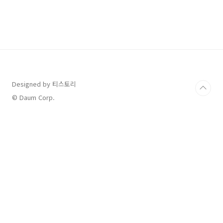
아사이 레모네이드 딸기, 아사이베리 주스와 레
모네이드가 새콤달콤하게 조화된 맛에 에너지 부
스팅을 할 수 있는 리프레셔 음료/ Tall 5,900원
🍓 돌체 스트로베리 라떼 딸기가 올라간 부드러
운 케이크 같은 음료로 새콤달콤한 맛이 기분 좋
아지는 라떼/ Tall 6,100원 투썸플레이스 🍓 스
트로베리 피치 프라페 딸기와 복숭아의 달콤한
조합의 과일 프라페 할리스 🍓 딸기 치즈케익 할
리치노..
Designed by 티스토리
© Daum Corp.