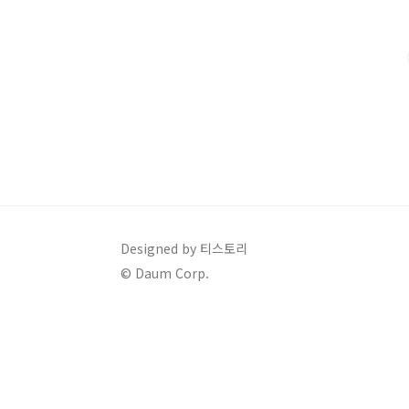
자료 활용 유의 사항 확인] 한 후 창을 닫고 [비급여 진료
비용 상세검색창 3-1 접종할 [지역], [의료기관 규모] 선
원: 입원환자 대상 진료 ..
Designed by 티스토리
© Daum Corp.