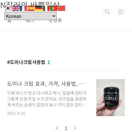
N잡러의 바쁜일상
본문 바로가기
홈
태그
방명록
도미나크림사용법
1
도미나 크림 효과, 가격, 사용법, 사용후기
이제 마스크 벗고 다니려고 하니, 얼굴에 잡티가
그렇게 신경 쓰일 수가 없어요. 선크림을 꼼꼼하
게 바르는 습관이 없었다 보니 기미 같은 잡티가
유톡 눈에 많이 띄더라고요. 지금이라도 관리를
2023. 4. 25.
잘해보려고 관련 제품을 찾다 보니 기미, 주근깨,
검은 반점에 효과가 좋다는 도미나 크림에 대해
서 알게 되었어요. 목차 도미나 크림 태극제약에
1