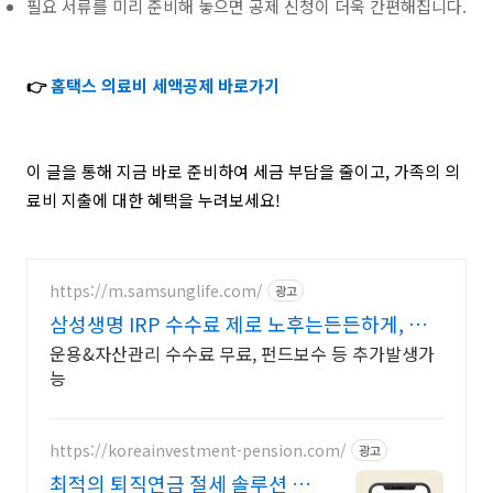
필요 서류를 미리 준비해 놓으면 공제 신청이 더욱 간편해집니다.
👉
홈택스
의료비 세액공제 바로가기
이 글을 통해 지금 바로 준비하여 세금 부담을 줄이고, 가족의 의
료비 지출에 대한 혜택을 누려보세요!
https://m.samsunglife.com/
광고
삼성생명 IRP 수수료 제로 노후는든든하게, 실
족은제대로
운용&자산관리 수수료 무료, 펀드보수 등 추가발생가
능
https://koreainvestment-pension.com/
광고
최적의 퇴직연금 절세 솔루션 쉽