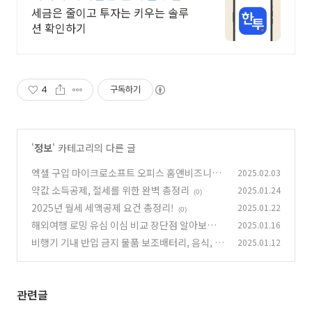
고 빠른 계좌 개설
세금은 줄이고 투자는 키우는 솔루
션 확인하기
4
구독하기
'
정보
' 카테고리의 다른 글
엑셀 구입 마이크로소프트 오피스 홈앤비즈니스
2025.02.03
와 스튜던트 비교
약값 소득공제, 절세를 위한 완벽 총정리
2025.01.24
(0)
(0)
2025년 월세 세액공제 요건 총정리!
2025.01.22
(0)
해외여행 로밍 유심 이심 비교 장단점 알아보기
2025.01.16
비행기 기내 반입 금지 물품 보조배터리, 음식, 화
2025.01.12
(1)
장품 외
(0)
관련글