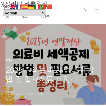
N잡러의 바쁜일상
본문 바로가기
홈
태그
방명록
정보
2025년 의료비 세액공제 방
법 및 필요서류 총정리
by 위니2022
2025. 1. 23.