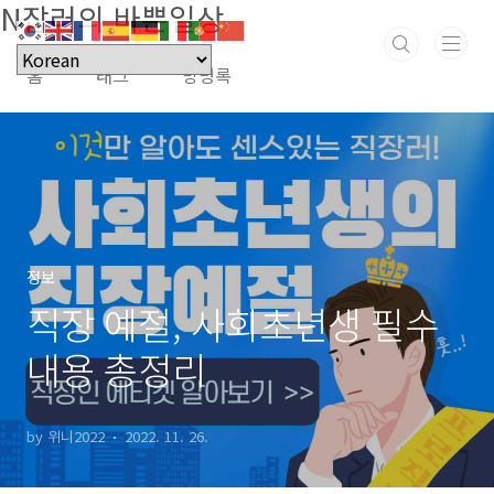
N잡러의 바쁜일상
본문 바로가기
홈
태그
방명록
정보
직장 예절, 사회초년생 필수
내용 총정리
by 위니2022
2022. 11. 26.